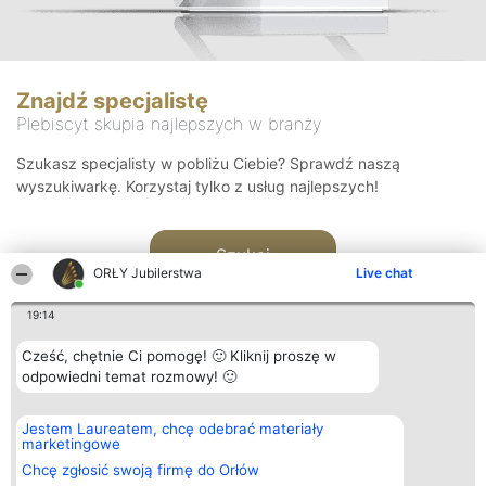
Znajdź specjalistę
Plebiscyt skupia najlepszych w branży
Szukasz specjalisty w pobliżu Ciebie? Sprawdź naszą
wyszukiwarkę. Korzystaj tylko z usług najlepszych!
Szukaj
ORŁY Jubilerstwa
Live chat
19:14
Cześć, chętnie Ci pomogę! 🙂 Kliknij proszę w
odpowiedni temat rozmowy! 🙂
Organizator plebiscytu
Plebiscyt
Kontakt
Jestem Laureatem, chcę odebrać materiały
Bright Side Solutions sp. z o.
Laureaci
Kontakt
marketingowe
o. sp. k.
Lista
ul. Ruska 22
wszystkich
Chcę zgłosić swoją firmę do Orłów
Wrocław 50-079
Laureatów