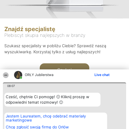
Znajdź specjalistę
Plebiscyt skupia najlepszych w branży
Szukasz specjalisty w pobliżu Ciebie? Sprawdź naszą
wyszukiwarkę. Korzystaj tylko z usług najlepszych!
Szukaj
ORŁY Jubilerstwa
Live chat
08:07
Cześć, chętnie Ci pomogę! 🙂 Kliknij proszę w
odpowiedni temat rozmowy! 🙂
Organizator plebiscytu
Plebiscyt
Kontakt
Jestem Laureatem, chcę odebrać materiały
Bright Side Solutions sp. z o.
Laureaci
Kontakt
marketingowe
o. sp. k.
Lista
ul. Ruska 22
wszystkich
Chcę zgłosić swoją firmę do Orłów