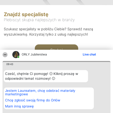
Znajdź specjalistę
Plebiscyt skupia najlepszych w branży
Szukasz specjalisty w pobliżu Ciebie? Sprawdź naszą
wyszukiwarkę. Korzystaj tylko z usług najlepszych!
Szukaj
ORŁY Jubilerstwa
Live chat
09:43
Cześć, chętnie Ci pomogę! 🙂 Kliknij proszę w
odpowiedni temat rozmowy! 🙂
Organizator plebiscytu
Plebiscyt
Kontakt
Jestem Laureatem, chcę odebrać materiały
Bright Side Solutions sp. z o.
Laureaci
Kontakt
marketingowe
o. sp. k.
Lista
ul. Ruska 22
wszystkich
Chcę zgłosić swoją firmę do Orłów
Wrocław 50-079
Laureatów
Mam inną sprawę
KRS 0000749100 | Regon
Zasady
381313360 | NIP 8943132676
Regulamin