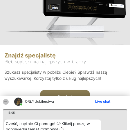
Znajdź specjalistę
Plebiscyt skupia najlepszych w branży
Szukasz specjalisty w pobliżu Ciebie? Sprawdź naszą
wyszukiwarkę. Korzystaj tylko z usług najlepszych!
Szukaj
ORŁY Jubilerstwa
Live chat
18:05
Cześć, chętnie Ci pomogę! 🙂 Kliknij proszę w
odpowiedni temat rozmowy! 🙂