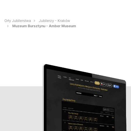
Orły Jubilerstwa
Jubilerzy - Kraków
Muzeum Bursztynu - Amber Museum