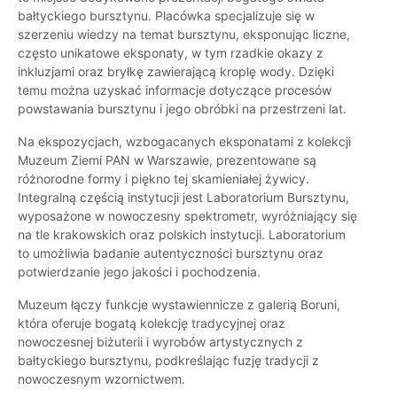
bałtyckiego bursztynu. Placówka specjalizuje się w
szerzeniu wiedzy na temat bursztynu, eksponując liczne,
często unikatowe eksponaty, w tym rzadkie okazy z
inkluzjami oraz bryłkę zawierającą kroplę wody. Dzięki
temu można uzyskać informacje dotyczące procesów
powstawania bursztynu i jego obróbki na przestrzeni lat.
Na ekspozycjach, wzbogacanych eksponatami z kolekcji
Muzeum Ziemi PAN w Warszawie, prezentowane są
różnorodne formy i piękno tej skamieniałej żywicy.
Integralną częścią instytucji jest Laboratorium Bursztynu,
wyposażone w nowoczesny spektrometr, wyróżniający się
na tle krakowskich oraz polskich instytucji. Laboratorium
to umożliwia badanie autentyczności bursztynu oraz
potwierdzanie jego jakości i pochodzenia.
Muzeum łączy funkcje wystawiennicze z galerią Boruni,
która oferuje bogatą kolekcję tradycyjnej oraz
nowoczesnej biżuterii i wyrobów artystycznych z
bałtyckiego bursztynu, podkreślając fuzję tradycji z
nowoczesnym wzornictwem.