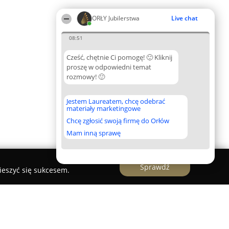
ORŁY Jubilerstwa
Live chat
08:51
Cześć, chętnie Ci pomogę! 🙂 Kliknij
proszę w odpowiedni temat
rozmowy! 🙂
Jestem Laureatem, chcę odebrać
materiały marketingowe
Chcę zgłosić swoją firmę do Orłów
Mam inną sprawę
Sprawdź
ieszyć się sukcesem.