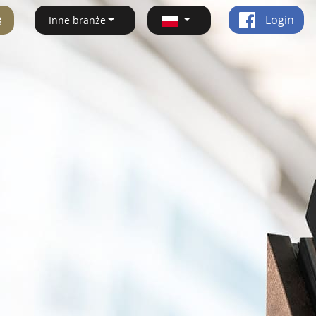
ę
Login
Inne branże