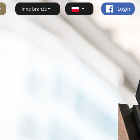
ę
Login
Inne branże