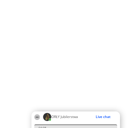
ORŁY Jubilerstwa
Live chat
04:08