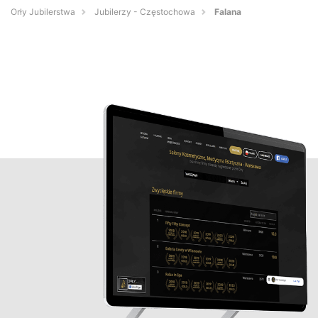
Orły Jubilerstwa
Jubilerzy - Częstochowa
Falana