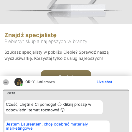
Znajdź specjalistę
Plebiscyt skupia najlepszych w branży
Szukasz specjalisty w pobliżu Ciebie? Sprawdź naszą
wyszukiwarkę. Korzystaj tylko z usług najlepszych!
Szukaj
ORŁY Jubilerstwa
Live chat
06:18
Cześć, chętnie Ci pomogę! 🙂 Kliknij proszę w
odpowiedni temat rozmowy! 🙂
Organizator plebiscytu
Plebiscyt
Kontakt
Jestem Laureatem, chcę odebrać materiały
Bright Side Solutions sp. z o.
Laureaci
Kontakt
marketingowe
o. sp. k.
Lista