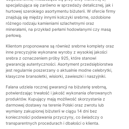
specjalizująca się zarówno w sprzedaży detalicznej, jak i
hurtowej szerokiego asortymentu biżuterii. W ofercie firmy
znajdują się między innymi kolczyki srebrne, ozdobione
różnego rodzaju kamieniami szlachetnymi oraz
minerałami, na przykład perłami hodowlanymi czy masą
perłową.
Klientom proponowane są również srebrne komplety oraz
inne precyzyjnie wykonane wyroby z wysokiej jakości
srebra z oznaczeniem próby 925, które stanowi
gwarancję autentyczności. Asortyment przedsiębiorstwa
jest regularnie poszerzany o aktualnie modne celebrytki,
klasyczne bransoletki, wisiorki, zawieszki i naszyjniki.
Falana udziela rocznej gwarancji na biżuterię srebrną,
potwierdzając trwałość i jakość wykonania oferowanych
produktów. Kupujący mają możliwość skorzystania z
darmowej dostawy na terenie Polski oraz zwrotu lub
wymiany zakupionej biżuterii w ciągu 14 dni bez
konieczności podawania przyczyny, co świadczy o
transparentnych procedurach i dbałości o klienta.