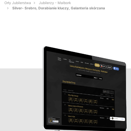
Orły Jubilerstwa
Jubilerzy - Malbork
Silver- Srebro, Dorabianie kluczy, Galanteria skórzana