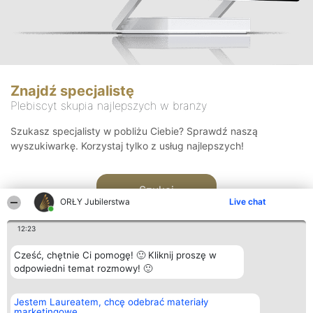
Znajdź specjalistę
Plebiscyt skupia najlepszych w branży
Szukasz specjalisty w pobliżu Ciebie? Sprawdź naszą
wyszukiwarkę. Korzystaj tylko z usług najlepszych!
Szukaj
ORŁY Jubilerstwa
Live chat
12:23
Cześć, chętnie Ci pomogę! 🙂 Kliknij proszę w
odpowiedni temat rozmowy! 🙂
Organizator plebiscytu
Plebiscyt
Kontakt
Jestem Laureatem, chcę odebrać materiały
Bright Side Solutions sp. z o.
Laureaci
Kontakt
marketingowe