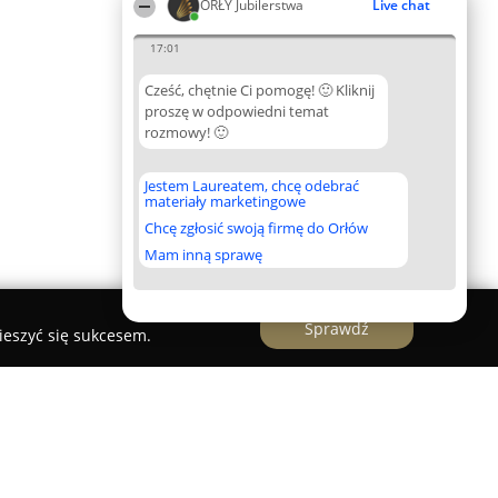
ORŁY Jubilerstwa
Live chat
17:01
Cześć, chętnie Ci pomogę! 🙂 Kliknij
proszę w odpowiedni temat
rozmowy! 🙂
Jestem Laureatem, chcę odebrać
materiały marketingowe
Chcę zgłosić swoją firmę do Orłów
Mam inną sprawę
Sprawdź
ieszyć się sukcesem.