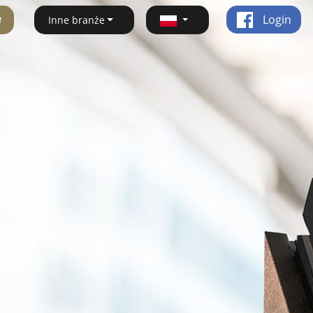
ę
Login
Inne branże