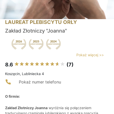
LAUREAT PLEBISCYTU ORŁY
Zakład Złotniczy "Joanna"
Pokaż więcej >>
8.6
(7)
Koszęcin, Lubliniecka 4
Pokaż numer telefonu
O firmie:
Zakład Złotniczy Joanna
wyróżnia się połączeniem
tradycyjnego rzemiosła jubilerskiego z wysoką precyzją