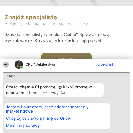
Znajdź specjalistę
Plebiscyt skupia najlepszych w branży
Szukasz specjalisty w pobliżu Ciebie? Sprawdź naszą
wyszukiwarkę. Korzystaj tylko z usług najlepszych!
Szukaj
ORŁY Jubilerstwa
Live chat
05:58
Cześć, chętnie Ci pomogę! 🙂 Kliknij proszę w
odpowiedni temat rozmowy! 🙂
Organizator plebiscytu
Plebiscyt
Kontakt
Jestem Laureatem, chcę odebrać materiały
Bright Side Solutions sp. z o.
Laureaci
Kontakt
marketingowe
o. sp. k.
Lista
ul. Ruska 22
wszystkich
Chcę zgłosić swoją firmę do Orłów
Wrocław 50-079
Laureatów
Mam inną sprawę
KRS 0000749100 | Regon
Zasady
381313360 | NIP 8943132676
Regulamin