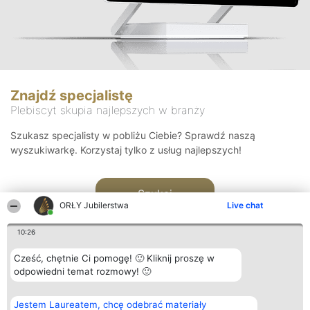
Znajdź specjalistę
Plebiscyt skupia najlepszych w branży
Szukasz specjalisty w pobliżu Ciebie? Sprawdź naszą
wyszukiwarkę. Korzystaj tylko z usług najlepszych!
Szukaj
ORŁY Jubilerstwa
Live chat
10:26
Cześć, chętnie Ci pomogę! 🙂 Kliknij proszę w
odpowiedni temat rozmowy! 🙂
Organizator plebiscytu
Plebiscyt
Kontakt
Jestem Laureatem, chcę odebrać materiały
Bright Side Solutions sp. z o.
Laureaci
Kontakt