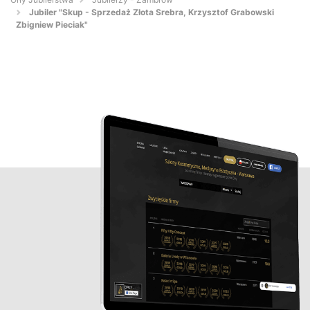
Jubiler "Skup - Sprzedaż Złota Srebra, Krzysztof Grabowski
Zbigniew Pieciak"