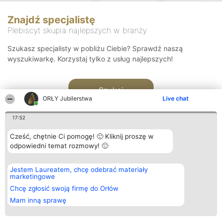
Znajdź specjalistę
Plebiscyt skupia najlepszych w branży
Szukasz specjalisty w pobliżu Ciebie? Sprawdź naszą
wyszukiwarkę. Korzystaj tylko z usług najlepszych!
Szukaj
ORŁY Jubilerstwa
Live chat
17:52
Cześć, chętnie Ci pomogę! 🙂 Kliknij proszę w
odpowiedni temat rozmowy! 🙂
Organizator plebiscytu
Plebiscyt
Kontakt
Jestem Laureatem, chcę odebrać materiały
Bright Side Solutions sp. z o.
Laureaci
Kontakt
marketingowe
o. sp. k.
Lista
ul. Ruska 22
wszystkich
Chcę zgłosić swoją firmę do Orłów
Wrocław 50-079
Laureatów
Mam inną sprawę
KRS 0000749100 | Regon
Zasady
381313360 | NIP 8943132676
Regulamin
+48 508 492 400
Polityka