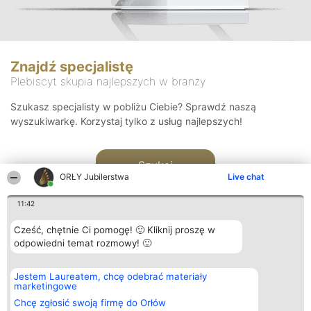
Znajdź specjalistę
Plebiscyt skupia najlepszych w branży
Szukasz specjalisty w pobliżu Ciebie? Sprawdź naszą
wyszukiwarkę. Korzystaj tylko z usług najlepszych!
Szukaj
ORŁY Jubilerstwa
Live chat
11:42
Cześć, chętnie Ci pomogę! 🙂 Kliknij proszę w
odpowiedni temat rozmowy! 🙂
Organizator plebiscytu
Plebiscyt
Kontakt
Jestem Laureatem, chcę odebrać materiały
Bright Side Solutions sp. z o.
Laureaci
Kontakt
marketingowe
o. sp. k.
Lista
ul. Ruska 22
wszystkich
Chcę zgłosić swoją firmę do Orłów
Wrocław 50-079
Laureatów