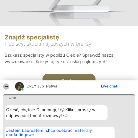
Znajdź specjalistę
Plebiscyt skupia najlepszych w branży
Szukasz specjalisty w pobliżu Ciebie? Sprawdź naszą
wyszukiwarkę. Korzystaj tylko z usług najlepszych!
Szukaj
ORŁY Jubilerstwa
Live chat
02:20
Cześć, chętnie Ci pomogę! 🙂 Kliknij proszę w
odpowiedni temat rozmowy! 🙂
Organizator plebiscytu
Plebiscyt
Kontakt
Jestem Laureatem, chcę odebrać materiały
Bright Side Solutions sp. z o.
Laureaci
Kontakt
marketingowe
o. sp. k.
Lista