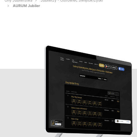
Orły Jubilerstwa
Jubilerzy - Ostrowiec Świętokrzyski
AURUM Jubiler