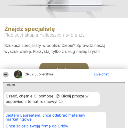
Znajdź specjalistę
Plebiscyt skupia najlepszych w branży
Szukasz specjalisty w pobliżu Ciebie? Sprawdź naszą
wyszukiwarkę. Korzystaj tylko z usług najlepszych!
Szukaj
ORŁY Jubilerstwa
Live chat
09:08
Cześć, chętnie Ci pomogę! 🙂 Kliknij proszę w
odpowiedni temat rozmowy! 🙂
Organizator plebiscytu
Plebiscyt
Kontakt
Jestem Laureatem, chcę odebrać materiały
Bright Side Solutions sp. z o.
Laureaci
Kontakt
marketingowe
o. sp. k.
Lista
ul. Ruska 22
wszystkich
Chcę zgłosić swoją firmę do Orłów