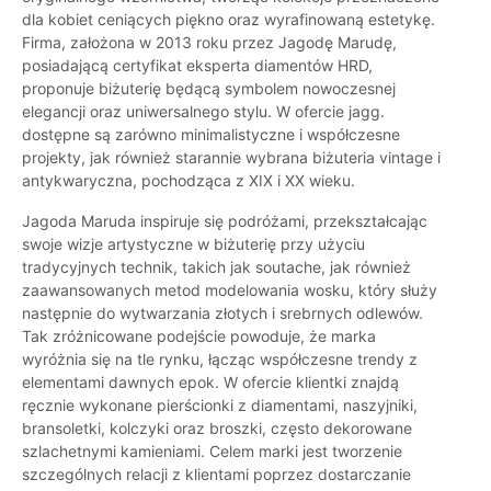
dla kobiet ceniących piękno oraz wyrafinowaną estetykę.
Firma, założona w 2013 roku przez Jagodę Marudę,
posiadającą certyfikat eksperta diamentów HRD,
proponuje biżuterię będącą symbolem nowoczesnej
elegancji oraz uniwersalnego stylu. W ofercie jagg.
dostępne są zarówno minimalistyczne i współczesne
projekty, jak również starannie wybrana biżuteria vintage i
antykwaryczna, pochodząca z XIX i XX wieku.
Jagoda Maruda inspiruje się podróżami, przekształcając
swoje wizje artystyczne w biżuterię przy użyciu
tradycyjnych technik, takich jak soutache, jak również
zaawansowanych metod modelowania wosku, który służy
następnie do wytwarzania złotych i srebrnych odlewów.
Tak zróżnicowane podejście powoduje, że marka
wyróżnia się na tle rynku, łącząc współczesne trendy z
elementami dawnych epok. W ofercie klientki znajdą
ręcznie wykonane pierścionki z diamentami, naszyjniki,
bransoletki, kolczyki oraz broszki, często dekorowane
szlachetnymi kamieniami. Celem marki jest tworzenie
szczególnych relacji z klientami poprzez dostarczanie