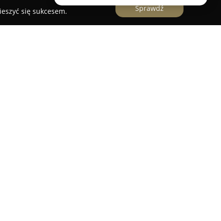
Sprawdź
ieszyć się sukcesem.
to przedsiębiorstwo z długą tradycją, którego
. Przez blisko sto lat firma sukcesywnie umacniała
kim, stając się symbolem elegancji i wysokiej
 w Centrum Handlowym Turzyn w Szczecinie
ii, w tym wyroby ze złota, srebra, brylantów, jak
h kamieni, bursztynu oraz pereł.
ionki zaręczynowe, jak i szeroki asortyment
dostępnych od razu w sklepie modelami. Salony
e zegarki rozpoznawalnych na świecie marek.
ej dbałości o detale oraz ciągłego wprowadzania