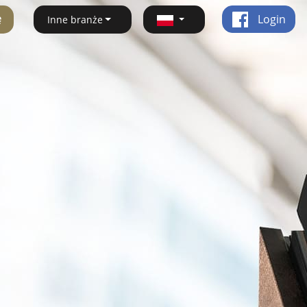
ę
Login
Inne branże