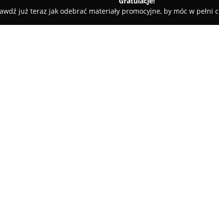
Gratulacje!
awdź już teraz jak odebrać materiały promocyjne, by móc w pełni c
ski - salon jubilerski C.H. Turzyn
urzyn
O firmie:
Jubilerskie Salony Terpiłowski
początki datują się na rok 1935
swoją pozycję na rynku jubilers
jakości. Salon znajdujący się
prezentuje bogaty wybór biżuter
również biżuterię z naturalnyc
Oferta obejmuje zarówno pierśc
obrączek ślubnych, z wieloma 
Terpiłowski udostępniają takż
Firma znana jest ze szczegółow