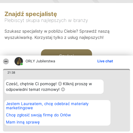
Znajdź specjalistę
Plebiscyt skupia najlepszych w branży
Szukasz specjalisty w pobliżu Ciebie? Sprawdź naszą
wyszukiwarkę. Korzystaj tylko z usług najlepszych!
Szukaj
ORŁY Jubilerstwa
Live chat
21:38
Cześć, chętnie Ci pomogę! 🙂 Kliknij proszę w
odpowiedni temat rozmowy! 🙂
Organizator plebiscytu
Plebiscyt
Kontakt
Jestem Laureatem, chcę odebrać materiały
Bright Side Solutions sp. z o.
Laureaci
Kontakt
marketingowe
o. sp. k.
Lista
ul. Ruska 22
wszystkich
Chcę zgłosić swoją firmę do Orłów
Wrocław 50-079
Laureatów
Mam inną sprawę
KRS 0000749100 | Regon
Zasady
381313360 | NIP 8943132676
Regulamin
+48 508 492 400
Polityka