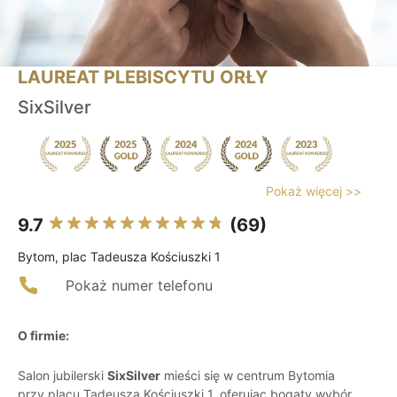
LAUREAT PLEBISCYTU ORŁY
SixSilver
Pokaż więcej >>
9.7
(69)
Bytom, plac Tadeusza Kościuszki 1
Pokaż numer telefonu
O firmie:
Salon jubilerski
SixSilver
mieści się w centrum Bytomia
przy placu Tadeusza Kościuszki 1, oferując bogaty wybór