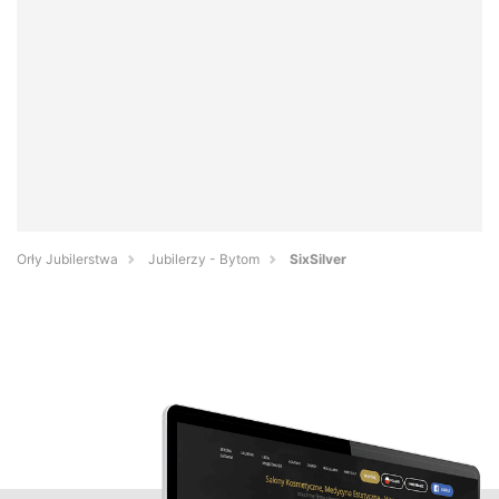
Orły Jubilerstwa
Jubilerzy - Bytom
SixSilver