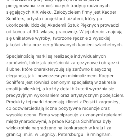
pielęgnowania rzemieślniczych tradycji rodzinnych
sięgających XIX wieku. Założycielem firmy jest Kacper
Schiffers, artysta i projektant biżuterii, który po
ukończeniu łódzkiej Akademii Sztuk Pięknych prowadzi
od końca lat 90. własną pracownię. W jej ofercie znajdują
się unikatowe wyroby, tworzone ręcznie z wysokiej
jakości złota oraz certyfikowanych kamieni szlachetnych.
Specjalnością marki są realizacje indywidualnych
zamówień, takie jak pierścionki zaręczynowe i obrączki
ślubne, które charakteryzują się zarówno klasyczną
elegancją, jak i nowoczesnym minimalizmem. Kacper
Schiffers jest również cenionym specjalistą w zakresie
emalii jubilerskiej, a każdy detal biżuterii wyróżnia się
precyzyjnym wykonaniem oraz artystycznym podejściem.
Produkty tej marki doceniają klienci z Polski i zagranicy,
co odzwierciedlają liczne pozytywne recenzje oraz
wysokie oceny. Firma współpracuje z uznanymi galeriami
międzynarodowymi, a prace Kacpra Schiffersa były
wielokrotnie nagradzane na konkursach w kraju i za
granicą, m.in. w Legnicy, Petersburgu i Birmingham.