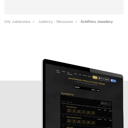
Orły Jubilerstwa
Jubilerzy - Warszawa
Schiffers Jewellery