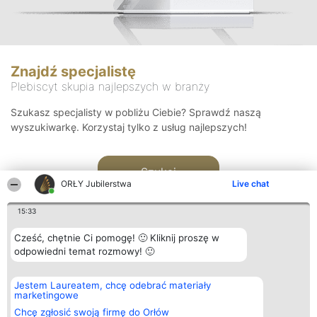
Znajdź specjalistę
Plebiscyt skupia najlepszych w branży
Szukasz specjalisty w pobliżu Ciebie? Sprawdź naszą
wyszukiwarkę. Korzystaj tylko z usług najlepszych!
Szukaj
ORŁY Jubilerstwa
Live chat
15:33
Cześć, chętnie Ci pomogę! 🙂 Kliknij proszę w
odpowiedni temat rozmowy! 🙂
Organizator plebiscytu
Plebiscyt
Kontakt
Jestem Laureatem, chcę odebrać materiały
Bright Side Solutions sp. z o.
Laureaci
Kontakt
marketingowe
o. sp. k.
Lista
ul. Ruska 22
wszystkich
Chcę zgłosić swoją firmę do Orłów