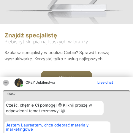
Znajdź specjalistę
Plebiscyt skupia najlepszych w branży
Szukasz specjalisty w pobliżu Ciebie? Sprawdź naszą
wyszukiwarkę. Korzystaj tylko z usług najlepszych!
Szukaj
ORŁY Jubilerstwa
Live chat
05:52
Cześć, chętnie Ci pomogę! 🙂 Kliknij proszę w
odpowiedni temat rozmowy! 🙂
Organizator plebiscytu
Plebiscyt
Kontakt
Jestem Laureatem, chcę odebrać materiały
Bright Side Solutions sp. z o.
Laureaci
Kontakt
marketingowe
o. sp. k.
Lista