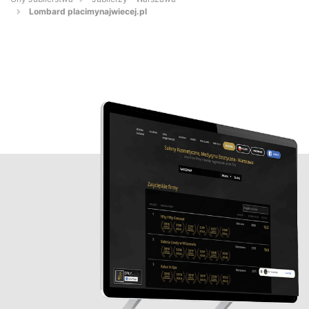
Lombard placimynajwiecej.pl