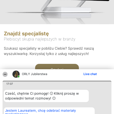
Znajdź specjalistę
Plebiscyt skupia najlepszych w branży
Szukasz specjalisty w pobliżu Ciebie? Sprawdź naszą
wyszukiwarkę. Korzystaj tylko z usług najlepszych!
Szukaj
ORŁY Jubilerstwa
Live chat
17:07
Cześć, chętnie Ci pomogę! 🙂 Kliknij proszę w
odpowiedni temat rozmowy! 🙂
Organizator plebiscytu
Plebiscyt
Kontakt
Jestem Laureatem, chcę odebrać materiały
Bright Side Solutions sp. z o.
Laureaci
Kontakt