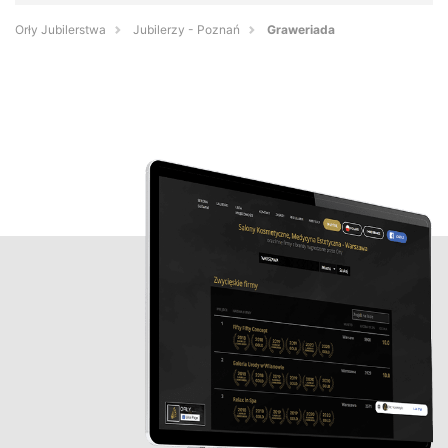
Orły Jubilerstwa
Jubilerzy - Poznań
Graweriada