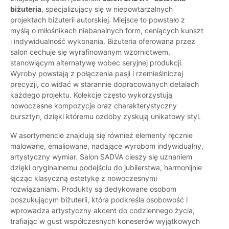
biżuteria
, specjalizujący się w niepowtarzalnych
projektach biżuterii autorskiej. Miejsce to powstało z
myślą o miłośnikach niebanalnych form, ceniących kunszt
i indywidualność wykonania. Biżuteria oferowana przez
salon cechuje się wyrafinowanym wzornictwem,
stanowiącym alternatywę wobec seryjnej produkcji.
Wyroby powstają z połączenia pasji i rzemieślniczej
precyzji, co widać w starannie dopracowanych detalach
każdego projektu. Kolekcje często wykorzystują
nowoczesne kompozycje oraz charakterystyczny
bursztyn, dzięki któremu ozdoby zyskują unikatowy styl.
W asortymencie znajdują się również elementy ręcznie
malowane, emaliowane, nadające wyrobom indywidualny,
artystyczny wymiar. Salon SADVA cieszy się uznaniem
dzięki oryginalnemu podejściu do jubilerstwa, harmonijnie
łącząc klasyczną estetykę z nowoczesnymi
rozwiązaniami. Produkty są dedykowane osobom
poszukującym biżuterii, która podkreśla osobowość i
wprowadza artystyczny akcent do codziennego życia,
trafiając w gust współczesnych koneserów wyjątkowych