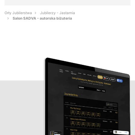
Orły Jubilerstwa
Jubilerzy - Jastarnia
Salon SADVA - autorska biżuteria