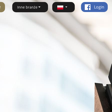
ę
Login
Inne branże