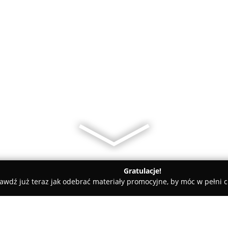
Gratulacje!
awdź już teraz jak odebrać materiały promocyjne, by móc w pełni c
wski Classica Kraków obrączki ślubne i pierścionki zaręczynowe