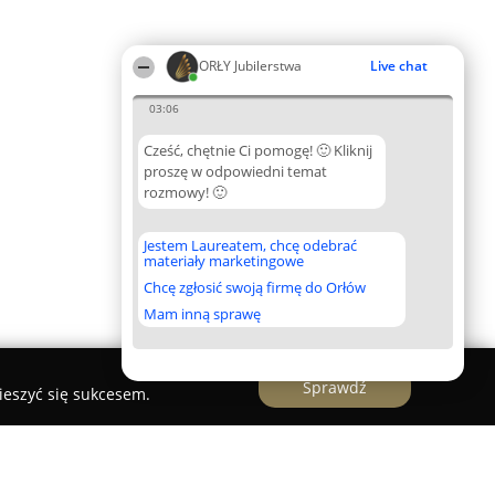
ORŁY Jubilerstwa
Live chat
03:06
Cześć, chętnie Ci pomogę! 🙂 Kliknij
proszę w odpowiedni temat
rozmowy! 🙂
Jestem Laureatem, chcę odebrać
materiały marketingowe
Chcę zgłosić swoją firmę do Orłów
Mam inną sprawę
Sprawdź
ieszyć się sukcesem.