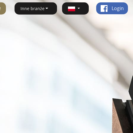
ę
Login
Inne branże