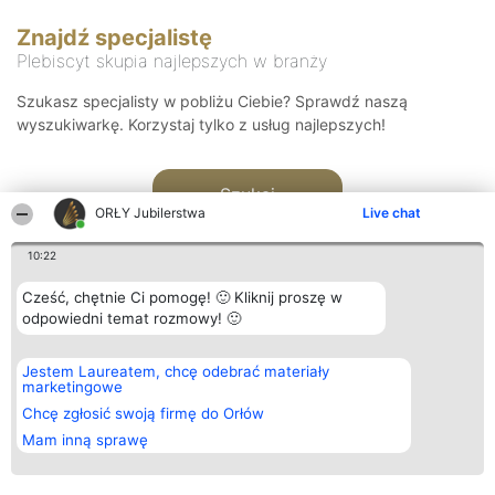
Znajdź specjalistę
Plebiscyt skupia najlepszych w branży
Szukasz specjalisty w pobliżu Ciebie? Sprawdź naszą
wyszukiwarkę. Korzystaj tylko z usług najlepszych!
Szukaj
ORŁY Jubilerstwa
Live chat
10:22
Cześć, chętnie Ci pomogę! 🙂 Kliknij proszę w
odpowiedni temat rozmowy! 🙂
Organizator plebiscytu
Plebiscyt
Kontakt
Jestem Laureatem, chcę odebrać materiały
Bright Side Solutions sp. z o.
Laureaci
Kontakt
marketingowe
o. sp. k.
Lista
ul. Ruska 22
wszystkich
Chcę zgłosić swoją firmę do Orłów
Wrocław 50-079
Laureatów
Mam inną sprawę
KRS 0000749100 | Regon
Zasady
381313360 | NIP 8943132676
Regulamin
+48 508 492 400
Polityka
Prywatności