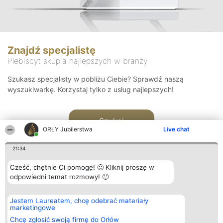
Znajdź specjalistę
Plebiscyt skupia najlepszych w branży
Szukasz specjalisty w pobliżu Ciebie? Sprawdź naszą
wyszukiwarkę. Korzystaj tylko z usług najlepszych!
Szukaj
ORŁY Jubilerstwa
Live chat
21:34
Cześć, chętnie Ci pomogę! 🙂 Kliknij proszę w
odpowiedni temat rozmowy! 🙂
Organizator plebiscytu
Plebiscyt
Kontakt
Jestem Laureatem, chcę odebrać materiały
Bright Side Solutions sp. z o.
Laureaci
Kontakt
marketingowe
o. sp. k.
Lista
ul. Ruska 22
wszystkich
Chcę zgłosić swoją firmę do Orłów