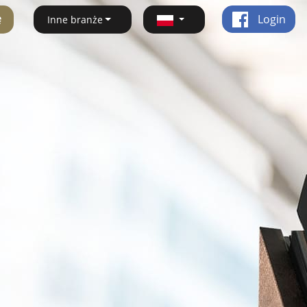
ę
Login
Inne branże