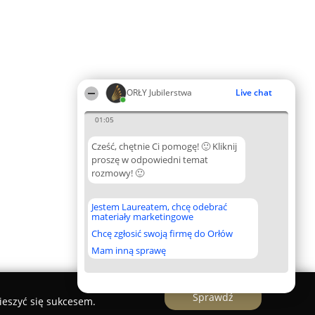
ORŁY Jubilerstwa
Live chat
01:05
Cześć, chętnie Ci pomogę! 🙂 Kliknij
proszę w odpowiedni temat
rozmowy! 🙂
Jestem Laureatem, chcę odebrać
materiały marketingowe
Chcę zgłosić swoją firmę do Orłów
Mam inną sprawę
Sprawdź
ieszyć się sukcesem.