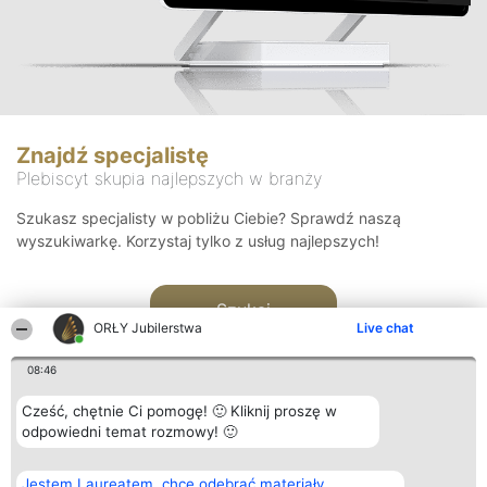
Znajdź specjalistę
Plebiscyt skupia najlepszych w branży
Szukasz specjalisty w pobliżu Ciebie? Sprawdź naszą
wyszukiwarkę. Korzystaj tylko z usług najlepszych!
Szukaj
ORŁY Jubilerstwa
Live chat
08:46
Cześć, chętnie Ci pomogę! 🙂 Kliknij proszę w
odpowiedni temat rozmowy! 🙂
Organizator plebiscytu
Plebiscyt
Kontakt
Jestem Laureatem, chcę odebrać materiały
Bright Side Solutions sp. z o.
Laureaci
Kontakt