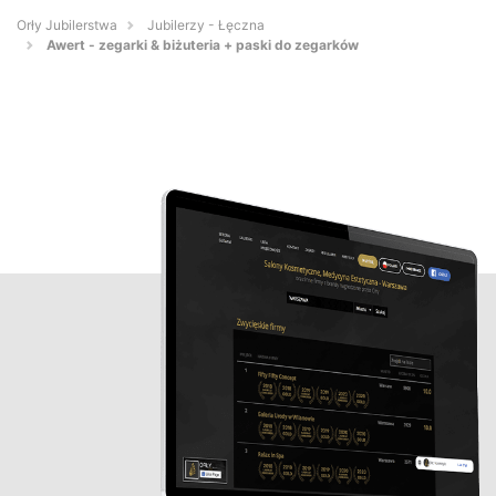
Orły Jubilerstwa
Jubilerzy - Łęczna
Awert - zegarki & biżuteria + paski do zegarków