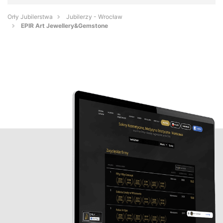
Orły Jubilerstwa
Jubilerzy - Wrocław
EPIR Art Jewellery&Gemstone