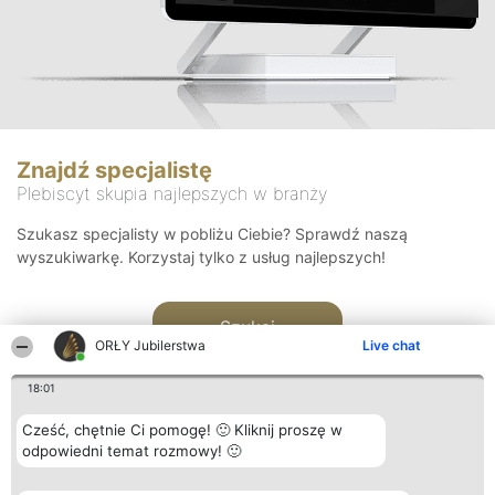
Znajdź specjalistę
Plebiscyt skupia najlepszych w branży
Szukasz specjalisty w pobliżu Ciebie? Sprawdź naszą
wyszukiwarkę. Korzystaj tylko z usług najlepszych!
Szukaj
ORŁY Jubilerstwa
Live chat
18:01
Cześć, chętnie Ci pomogę! 🙂 Kliknij proszę w
odpowiedni temat rozmowy! 🙂
Organizator plebiscytu
Plebiscyt
Kontakt