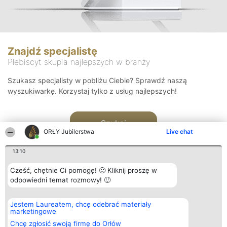
Znajdź specjalistę
Plebiscyt skupia najlepszych w branży
Szukasz specjalisty w pobliżu Ciebie? Sprawdź naszą
wyszukiwarkę. Korzystaj tylko z usług najlepszych!
Szukaj
ORŁY Jubilerstwa
Live chat
13:10
Cześć, chętnie Ci pomogę! 🙂 Kliknij proszę w
odpowiedni temat rozmowy! 🙂
Organizator plebiscytu
Plebiscyt
Kontakt
Jestem Laureatem, chcę odebrać materiały
Bright Side Solutions sp. z o.
Laureaci
Kontakt
marketingowe
o. sp. k.
Lista
ul. Ruska 22
wszystkich
Chcę zgłosić swoją firmę do Orłów