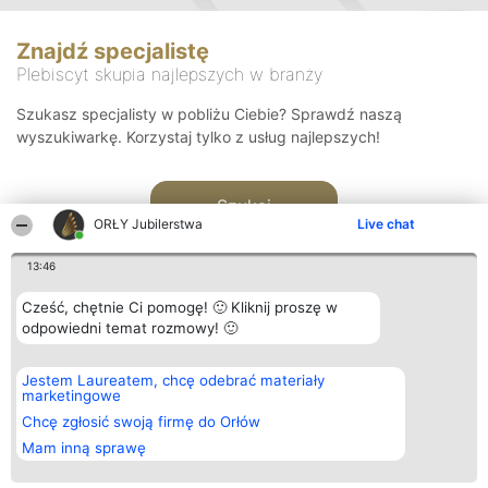
Znajdź specjalistę
Plebiscyt skupia najlepszych w branży
Szukasz specjalisty w pobliżu Ciebie? Sprawdź naszą
wyszukiwarkę. Korzystaj tylko z usług najlepszych!
Szukaj
ORŁY Jubilerstwa
Live chat
13:46
Cześć, chętnie Ci pomogę! 🙂 Kliknij proszę w
odpowiedni temat rozmowy! 🙂
Organizator plebiscytu
Plebiscyt
Kontakt
Jestem Laureatem, chcę odebrać materiały
Bright Side Solutions sp. z o.
Laureaci
Kontakt
marketingowe
o. sp. k.
Lista
ul. Ruska 22
wszystkich
Chcę zgłosić swoją firmę do Orłów
Wrocław 50-079
Laureatów
Mam inną sprawę
KRS 0000749100 | Regon
Zasady
381313360 | NIP 8943132676
Regulamin
+48 508 492 400
Polityka