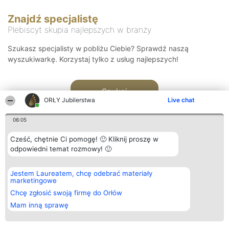
Znajdź specjalistę
Plebiscyt skupia najlepszych w branży
Szukasz specjalisty w pobliżu Ciebie? Sprawdź naszą
wyszukiwarkę. Korzystaj tylko z usług najlepszych!
Szukaj
ORŁY Jubilerstwa
Live chat
06:05
Cześć, chętnie Ci pomogę! 🙂 Kliknij proszę w
odpowiedni temat rozmowy! 🙂
Organizator plebiscytu
Plebiscyt
Kontakt
Jestem Laureatem, chcę odebrać materiały
Bright Side Solutions sp. z o.
Laureaci
Kontakt
marketingowe
o. sp. k.
Lista
ul. Ruska 22
wszystkich
Chcę zgłosić swoją firmę do Orłów
Wrocław 50-079
Laureatów
Mam inną sprawę
KRS 0000749100 | Regon
Zasady
381313360 | NIP 8943132676
Regulamin
+48 508 492 400
Polityka
Prywatności