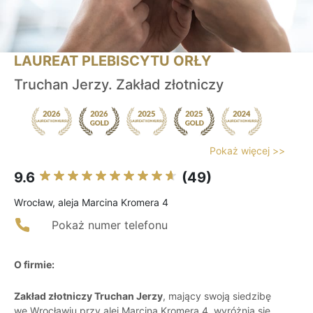
LAUREAT PLEBISCYTU ORŁY
Truchan Jerzy. Zakład złotniczy
Pokaż więcej >>
9.6
(49)
Wrocław, aleja Marcina Kromera 4
Pokaż numer telefonu
O firmie:
Zakład złotniczy Truchan Jerzy
, mający swoją siedzibę
we Wrocławiu przy alei Marcina Kromera 4, wyróżnia się