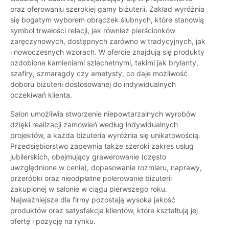
oraz oferowaniu szerokiej gamy biżuterii. Zakład wyróżnia
się bogatym wyborem obrączek ślubnych, które stanowią
symbol trwałości relacji, jak również pierścionków
zaręczynowych, dostępnych zarówno w tradycyjnych, jak
i nowoczesnych wzorach. W ofercie znajdują się produkty
ozdobione kamieniami szlachetnymi, takimi jak brylanty,
szafiry, szmaragdy czy ametysty, co daje możliwość
doboru biżuterii dostosowanej do indywidualnych
oczekiwań klienta.
Salon umożliwia stworzenie niepowtarzalnych wyrobów
dzięki realizacji zamówień według indywidualnych
projektów, a każda biżuteria wyróżnia się unikatowością.
Przedsiębiorstwo zapewnia także szeroki zakres usług
jubilerskich, obejmujący grawerowanie (często
uwzględnione w cenie), dopasowanie rozmiaru, naprawy,
przeróbki oraz nieodpłatne polerowanie biżuterii
zakupionej w salonie w ciągu pierwszego roku.
Najważniejsze dla firmy pozostają wysoka jakość
produktów oraz satysfakcja klientów, które kształtują jej
ofertę i pozycję na rynku.