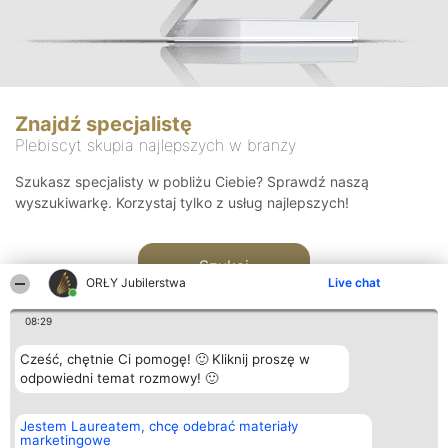
Znajdź specjalistę
Plebiscyt skupia najlepszych w branży
Szukasz specjalisty w pobliżu Ciebie? Sprawdź naszą
wyszukiwarkę. Korzystaj tylko z usług najlepszych!
Szukaj
ORŁY Jubilerstwa
Live chat
08:29
Cześć, chętnie Ci pomogę! 🙂 Kliknij proszę w
odpowiedni temat rozmowy! 🙂
Organizator plebiscytu
Plebiscyt
Kontakt
Jestem Laureatem, chcę odebrać materiały
Bright Side Solutions sp. z o.
Laureaci
Kontakt
marketingowe
o. sp. k.
Lista