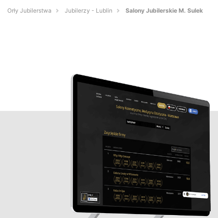
Orły Jubilerstwa
Jubilerzy - Lublin
Salony Jubilerskie M. Sulek