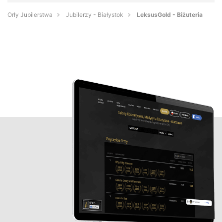
Orły Jubilerstwa
Jubilerzy - Białystok
LeksusGold - Biżuteria