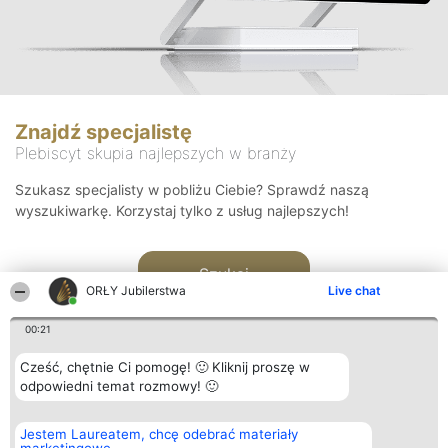
Znajdź specjalistę
Plebiscyt skupia najlepszych w branży
Szukasz specjalisty w pobliżu Ciebie? Sprawdź naszą
wyszukiwarkę. Korzystaj tylko z usług najlepszych!
Szukaj
ORŁY Jubilerstwa
Live chat
00:21
Cześć, chętnie Ci pomogę! 🙂 Kliknij proszę w
odpowiedni temat rozmowy! 🙂
Organizator plebiscytu
Plebiscyt
Kontakt
Jestem Laureatem, chcę odebrać materiały
Bright Side Solutions sp. z o.
Laureaci
Kontakt