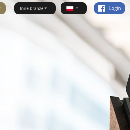
ę
Login
Inne branże