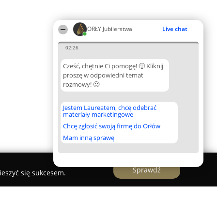
ORŁY Jubilerstwa
Live chat
02:26
Cześć, chętnie Ci pomogę! 🙂 Kliknij
proszę w odpowiedni temat
rozmowy! 🙂
Jestem Laureatem, chcę odebrać
materiały marketingowe
Chcę zgłosić swoją firmę do Orłów
Mam inną sprawę
Sprawdź
ieszyć się sukcesem.
ria