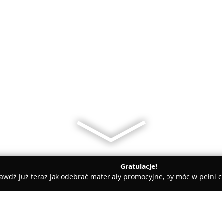
Gratulacje!
awdź już teraz jak odebrać materiały promocyjne, by móc w pełni c
tom Goldrun • Obrączki Ślubne • Pierścionki Zaręczynowe • Biżute