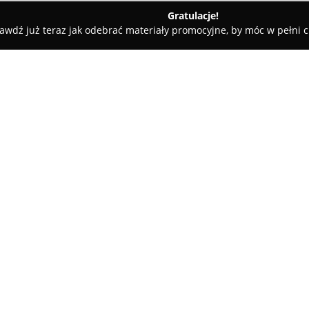
Gratulacje!
awdź już teraz jak odebrać materiały promocyjne, by móc w pełni c
a Klepaccy
O firmie:
Biżuteria Klepaccy
to renomowan
1993 roku, znany z precyzyjneg
jubilerstwa. Firma specjalizuje 
srebra próby 925, używając do
Pokaż więcej >>
oraz kamieni szlachetnych i pół
ametyst, topaz, rubin, peridot, 
Każdy wyrób, obejmujący między
eleganckie pierścionki zaręczy
w Sokółce jako rezultat ręczn