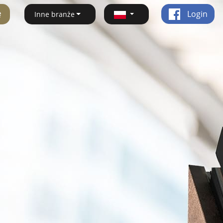
ę
Login
Inne branże