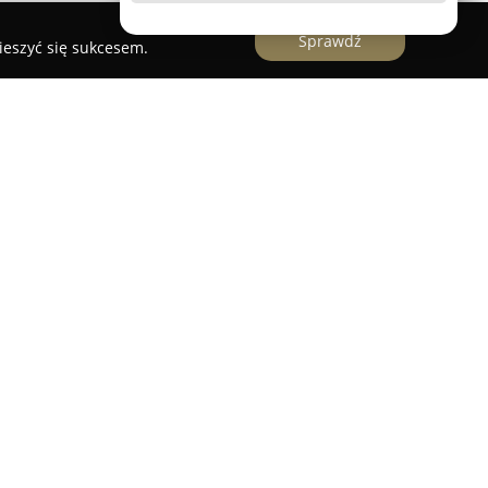
Sprawdź
ieszyć się sukcesem.
y jubiler z Sokółki, działający nieprzerwanie od
o podejścia do rzemiosła oraz pasji do
się w produkcji biżuterii wykonanej ze złota i
 tego wyłącznie starannie wybranych materiałów
szlachetnych, takich jak między innymi szafir,
cytryn, granat, onyks, koral, cyrkonia czy bursztyn.
 innymi subtelne naszyjniki, bransoletki,
nowe oraz obrączki ślubne, powstaje w pracowni
ego wykonania przez doświadczonych