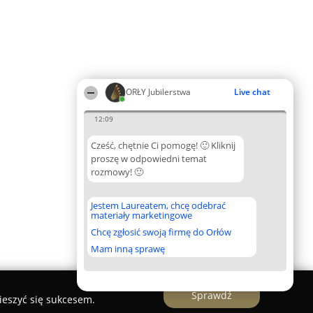
ORŁY Jubilerstwa
Live chat
12:09
Cześć, chętnie Ci pomogę! 🙂 Kliknij
proszę w odpowiedni temat
rozmowy! 🙂
Jestem Laureatem, chcę odebrać
materiały marketingowe
Chcę zgłosić swoją firmę do Orłów
Mam inną sprawę
Sprawdź
ieszyć się sukcesem.