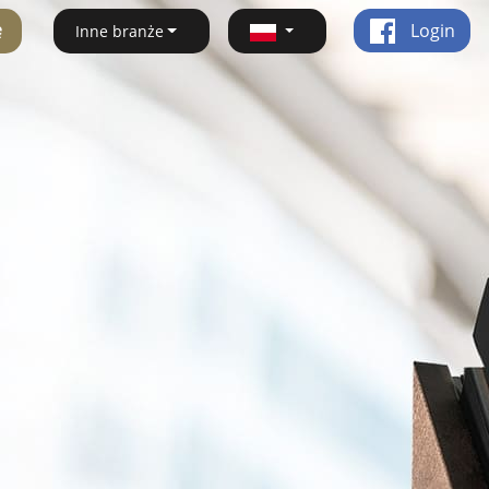
ę
Login
Inne branże