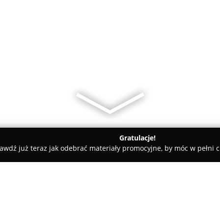
Gratulacje!
awdź już teraz jak odebrać materiały promocyjne, by móc w pełni c
zyżański Grzegorz. Pracownia złotnicza