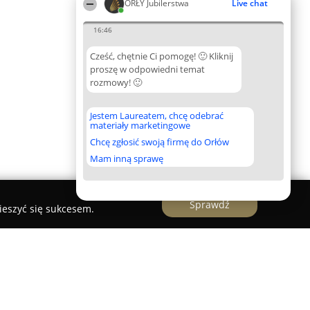
ORŁY Jubilerstwa
Live chat
16:46
Cześć, chętnie Ci pomogę! 🙂 Kliknij
proszę w odpowiedni temat
rozmowy! 🙂
Jestem Laureatem, chcę odebrać
materiały marketingowe
Chcę zgłosić swoją firmę do Orłów
Mam inną sprawę
Sprawdź
ieszyć się sukcesem.