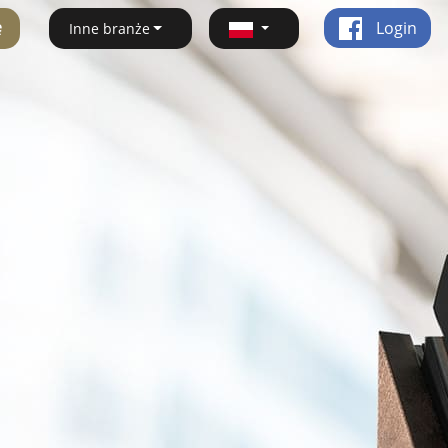
ę
Login
Inne branże