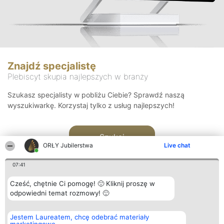
Znajdź specjalistę
Plebiscyt skupia najlepszych w branży
Szukasz specjalisty w pobliżu Ciebie? Sprawdź naszą
wyszukiwarkę. Korzystaj tylko z usług najlepszych!
Szukaj
ORŁY Jubilerstwa
Live chat
07:41
Cześć, chętnie Ci pomogę! 🙂 Kliknij proszę w
odpowiedni temat rozmowy! 🙂
Organizator plebiscytu
Plebiscyt
Kontakt
Jestem Laureatem, chcę odebrać materiały
Bright Side Solutions sp. z o.
Laureaci
Kontakt