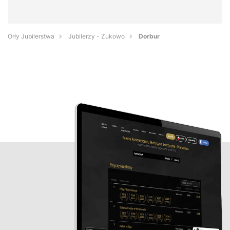
Orły Jubilerstwa
Jubilerzy - Żukowo
Dorbur