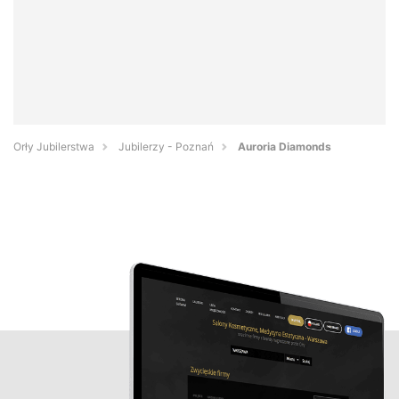
Orły Jubilerstwa
Jubilerzy - Poznań
Auroria Diamonds