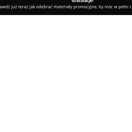
Gratulacje!
awdź już teraz jak odebrać materiały promocyjne, by móc w pełni c
l Jubiler, Biżuteria złota i srebrna, Obrączki, Pierścionki
rebrna, Obrączki,
O firmie:
Silver-Pol
jest cenioną firmą ju
Zwierzynieckiej 34, specjalizu
wykonanej ze złota i srebra. P
opierając się na doświadczeniu
ofercie znajdują się między in
Pokaż więcej >>
diamentami oraz szeroka gama 
z aktualnymi trendami.
Firma wyróżnia się na rynku dz
oryginalnych, unikalnych proj
powierzonego przez klienta. At