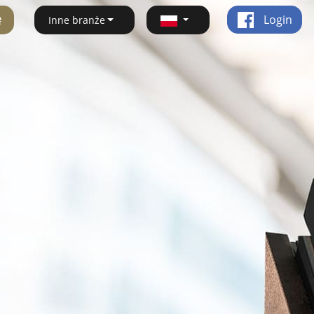
ę
Login
Inne branże