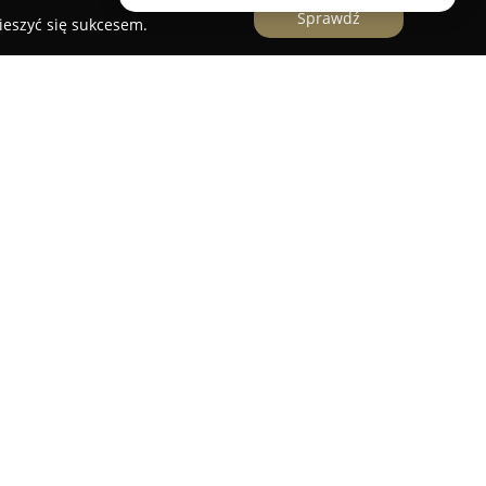
Sprawdź
ieszyć się sukcesem.
bilerską z siedzibą w Krakowie przy ulicy
jącą się w oferowaniu bogatego wyboru biżuterii
rzedsiębiorstwo od lat buduje swoją renomę
 i zamiłowaniu do rzemiosła jubilerskiego. W
nymi obrączki ślubne, pierścionki zaręczynowe z
innych wyrobów, które łączą tradycyjną estetykę
ięki własnej produkcji, umożliwiając tworzenie
ektów na zamówienie, w tym również z materiału
utem jest również możliwość adaptacji już