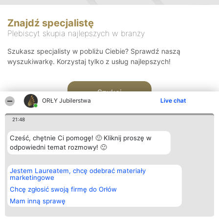
Znajdź specjalistę
Plebiscyt skupia najlepszych w branży
Szukasz specjalisty w pobliżu Ciebie? Sprawdź naszą
wyszukiwarkę. Korzystaj tylko z usług najlepszych!
Szukaj
ORŁY Jubilerstwa
Live chat
21:48
Cześć, chętnie Ci pomogę! 🙂 Kliknij proszę w
odpowiedni temat rozmowy! 🙂
Organizator plebiscytu
Plebiscyt
Kontakt
Jestem Laureatem, chcę odebrać materiały
Bright Side Solutions sp. z o.
Laureaci
Kontakt
marketingowe
o. sp. k.
Lista
ul. Ruska 22
wszystkich
Chcę zgłosić swoją firmę do Orłów
Wrocław 50-079
Laureatów
Mam inną sprawę
KRS 0000749100 | Regon
Zasady
381313360 | NIP 8943132676
Regulamin
+48 508 492 400
Polityka