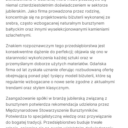
niemal czterdziestoletnim doświadczeniem w sektorze
jubilerskim. Jako firma prowadzona przez rodzinę,
koncentruje się na projektowaniu biżuterii wykonanej ze
srebra, często wzbogacanej naturalnym bursztynem
bałtyckim oraz innymi wyselekcjonowanymi kamieniami
szlachetnymi.
Znakiem rozpoznawczym tego przedsiębiorstwa jest
konsekwentne dążenie do perfekcji; objawia się ono w
staranności wykończenia każdej sztuki oraz w
przemyślanym doborze użytych materiałów. Gdańska
firma od lat zyskała uznanie oferując rozbudowaną ofertę
obejmującą ponad pięć tysięcy modeli biżuterii, które są
regularnie wzbogacane o nowe serie zgodne z aktualnymi
trendami oraz stylem klasycznym.
Zaangażowanie spółki w branżę jubilerską związaną z
bursztynem potwierdza rekomendacja udzielona przez
Międzynarodowe Stowarzyszenie Bursztynników.
Potwierdza to specjalistyczną wiedzę oraz przywiązanie
do bogatej tradycji. Przedsiębiorstwo buduje trwałe