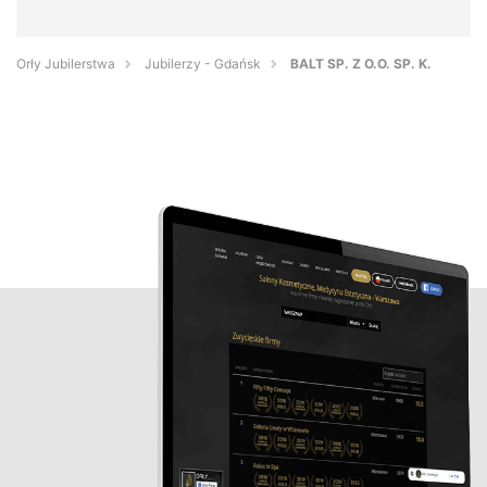
Orły Jubilerstwa
Jubilerzy - Gdańsk
BALT SP. Z O.O. SP. K.