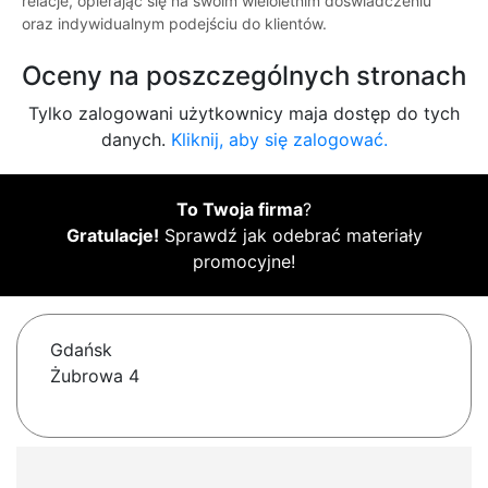
relacje, opierając się na swoim wieloletnim doświadczeniu
oraz indywidualnym podejściu do klientów.
Oceny na poszczególnych stronach
Tylko zalogowani użytkownicy maja dostęp do tych
danych.
Kliknij, aby się zalogować.
To Twoja firma
?
Gratulacje!
Sprawdź jak odebrać materiały
promocyjne!
Gdańsk
Żubrowa 4