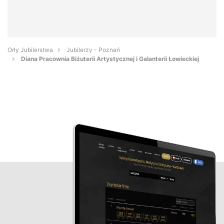
Orły Jubilerstwa
Jubilerzy - Poznań
Diana Pracownia Biżuterii Artystycznej i Galanterii Łowieckiej