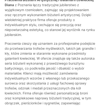
Diana
z Poznania łączy tradycyjne jubilerstwo z
wyjątkowym rzemiosłem, zajmując się projektowaniem
oraz ręcznym wykonaniem biżuterii artystycznej. Dzięki
wieloletniej praktyce firma oferuje produkty o
indywidualnym stylu, cechujące się precyzją oraz
niepowtarzalną estetyką, co stanowi jej wyróżnik na rynku
jubilerskim.
Pracownia cieszy się uznaniem za profesjonalne podejście
do przetwarzania trofeów myśliwskich, takich jak grandle i
kły, które zmienia w starannie wykonane przedmioty
galanterii łowieckiej. W ofercie znajduje się także autorska
seria biżuterii wykonanej z prawdziwego bursztynu
bałtyckiego, co podkreśla jakość i dbałość o wybór
materiałów. Klienci mają możliwość zamówienia
indywidualnych wzorów z własnego lub przekazanego
surowca oraz skorzystania z usługi fachowej oprawy
trofeów, odznak i medali przeznaczonych dla kół
łowieckich. Firma oferuje również personalizację broni
oraz kompleksowe naprawy biżuterii tradycyjnej, w tym
obrączek, pierścionków i sygnetów, zapewniając