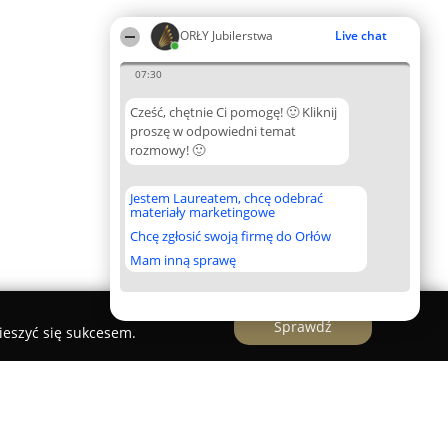
ORŁY Jubilerstwa
Live chat
07:30
Cześć, chętnie Ci pomogę! 🙂 Kliknij
proszę w odpowiedni temat
rozmowy! 🙂
Jestem Laureatem, chcę odebrać
materiały marketingowe
Chcę zgłosić swoją firmę do Orłów
Mam inną sprawę
Sprawdź
ieszyć się sukcesem.