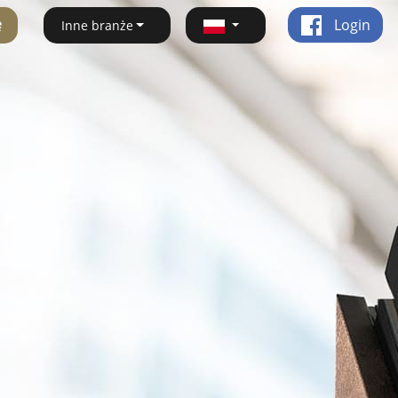
ę
Login
Inne branże