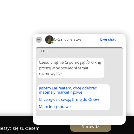
ORŁY Jubilerstwa
Live chat
13:36
Cześć, chętnie Ci pomogę! 🙂 Kliknij
proszę w odpowiedni temat
rozmowy! 🙂
Jestem Laureatem, chcę odebrać
materiały marketingowe
Chcę zgłosić swoją firmę do Orłów
Mam inną sprawę
Sprawdź
ieszyć się sukcesem.