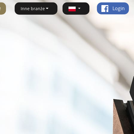
ę
Login
Inne branże