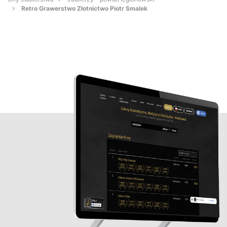
Retro Grawerstwo Złotnictwo Piotr Smalek