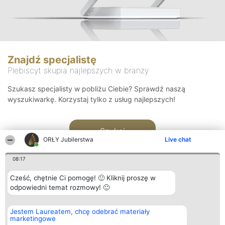
Znajdź specjalistę
Plebiscyt skupia najlepszych w branży
Szukasz specjalisty w pobliżu Ciebie? Sprawdź naszą
wyszukiwarkę. Korzystaj tylko z usług najlepszych!
Szukaj
ORŁY Jubilerstwa
Live chat
08:17
Cześć, chętnie Ci pomogę! 🙂 Kliknij proszę w
odpowiedni temat rozmowy! 🙂
Organizator plebiscytu
Plebiscyt
Kontakt
Jestem Laureatem, chcę odebrać materiały
Bright Side Solutions sp. z o.
Laureaci
Kontakt
marketingowe
o. sp. k.
Lista